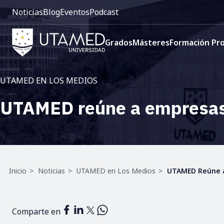
Pre
Pasar
Noticias
Blog
Eventos
Podcast
cabecera:
al
Menú
contenido
Navegación
1
principal
Grados
Másteres
Formación Pro
principal
UTAMED EN LOS MEDIOS
UTAMED reúne a empresas 
Ruta
Inicio
Noticias
UTAMED en Los Medios
UTAMED Reúne a
de
navegación
Comparte en