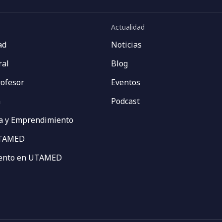
Actualidad
ad
Noticias
ral
Blog
rofesor
Eventos
n
Podcast
a y Emprendimiento
UTAMED
vento en UTAMED