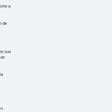
como a
o de
mo sus
ias
la
su