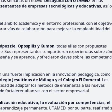
unas semanas un nuevo '
Desayuna con UTAMED
' en las
sentantes de empresas tecnológicas y educativas
, así 
el ámbito académico y el entorno profesional, con el objetiv
rar vías de colaboración para mejorar la empleabilidad del
Edpuzzle, Opospills y Kumon
, todas ellas con propuestas
aje. Sus representantes compartieron experiencias sobre có
seña y se aprende, y ofrecieron claves sobre las competenc
n una fuerte implicación en la innovación pedagógica, como 
olegio Jesuitinas de Málaga y el Colegio El Romeral
. Los
esidad de adaptar los métodos de enseñanza a las nuevas
 de fortalecer alianzas con el sector empresarial.
alización educativa, la evaluación por competencias, el
l aprendizaje permanente. UTAMED, por su parte, reafirmó 