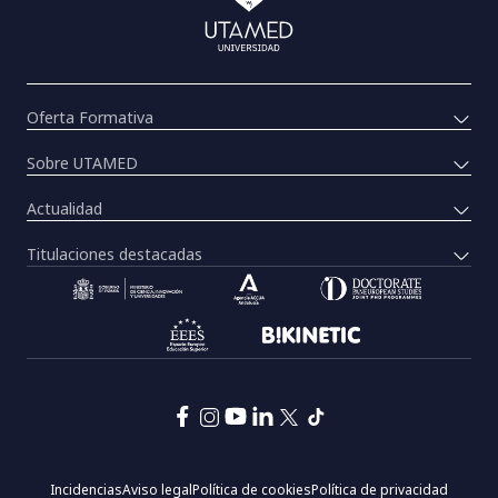
Oferta Formativa
Sobre UTAMED
Actualidad
Titulaciones destacadas
Pie
Incidencias
Aviso legal
Política de cookies
Política de privacidad
de