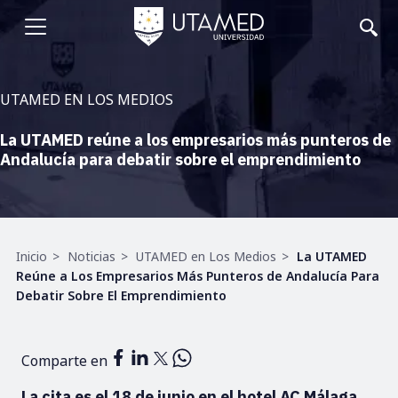
Pasar
al
Abrir
contenido
principal
menu
UTAMED EN LOS MEDIOS
La UTAMED reúne a los empresarios más punteros de
Andalucía para debatir sobre el emprendimiento
Ruta
Inicio
Noticias
UTAMED en Los Medios
La UTAMED
de
Reúne a Los Empresarios Más Punteros de Andalucía Para
navegación
Debatir Sobre El Emprendimiento
Comparte en
La cita es el 18 de junio en el hotel AC Málaga