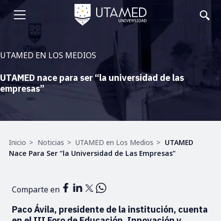
Pasar
al
Abrir
contenido
principal
menu
UTAMED EN LOS MEDIOS
UTAMED nace para ser “la universidad de las
empresas”
Ruta
Inicio
Noticias
UTAMED en Los Medios
UTAMED
de
Nace Para Ser “la Universidad de Las Empresas”
navegación
Comparte en
Paco Ávila, presidente de la institución, cuenta
en el III Foro de Educación, Innovación y