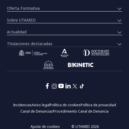
Oferta Formativa
Sobre UTAMED
Actualidad
Titulaciones destacadas
Pie
Incidencias
Aviso legal
Política de cookies
Política de privacidad
de
Canal de Denuncias
Procedimiento Canal de Denuncia
página:
Menú
legal
Ajuste de cookies
© UTAMED 2026