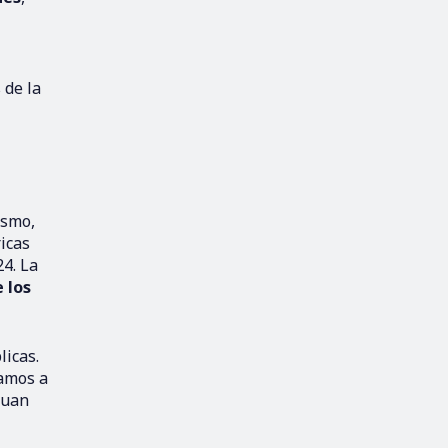
 de la
ismo,
icas
24. La
 los
licas.
vamos a
Juan