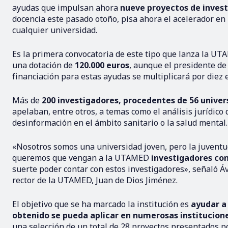
ayudas que impulsan ahora
nueve proyectos de invest
docencia este pasado otoño, pisa ahora el acelerador en 
cualquier universidad.
Es la primera convocatoria de este tipo que lanza la UT
una dotación de
120.000 euros
, aunque el presidente de 
financiación para estas ayudas se multiplicará por diez e
Más de
200 investigadores, procedentes de 56 univer
apelaban, entre otros, a temas como el análisis jurídico de
desinformación en el ámbito sanitario o la salud mental.
«Nosotros somos una universidad joven, pero la juventud 
queremos que vengan a la UTAMED
investigadores co
suerte poder contar con estos investigadores», señaló Áv
rector de la UTAMED, Juan de Dios Jiménez.
El objetivo que se ha marcado la institución es
ayudar a
obtenido se pueda aplicar en numerosas institucion
una selección de un total de 28 proyectos presentados p