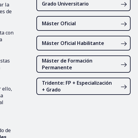
Grado Universitario
r la
res de
Máster Oficial
ta con
a
Máster Oficial Habilitante
estas
Máster de Formación
a
Permanente
Tridente: FP + Especialización
 ello,
+ Grado
na
al
do de
des
,