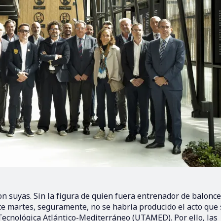
on suyas. Sin la figura de quien fuera entrenador de balonce
ste martes, seguramente, no se habría producido el acto que 
 Tecnológica Atlántico-Mediterráneo (UTAMED). Por ello, las