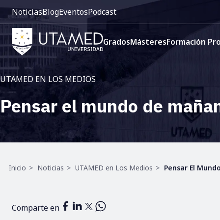
Pre
Pasar
Noticias
Blog
Eventos
Podcast
cabecera:
al
Menú
contenido
Navegación
1
principal
Grados
Másteres
Formación Pro
principal
UTAMED EN LOS MEDIOS
Pensar el mundo de mañan
Ruta
Inicio
Noticias
UTAMED en Los Medios
Pensar El Mund
de
navegación
Comparte en