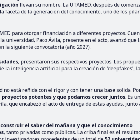
igación
llevan su nombre. La UTAMED, después de comenza
la faceta de la generación del conocimiento, uno de los pila
AMED para otorgar financiación a diferentes proyectos. Cuen
la universidad, Paco Ávila, presente en el acto, avanzó que l
n la siguiente convocatoria (año 2027).
sidades
, presentaron sus respectivos proyectos. Los propu
 la inteligencia artificial para la creación de 'deepfakes', l
no está reñida con el rigor y con tener una base solida. Por
n proyectos potentes y que podamos crecer juntos
. Es u
ila, que encabezó el acto de entrega de estas ayudas, junto 
 construir el saber del mañana y que el conocimiento
es
, tanto privadas como públicas. La criba final es el resulta
or investigadores procedentes de un total de
52 universida