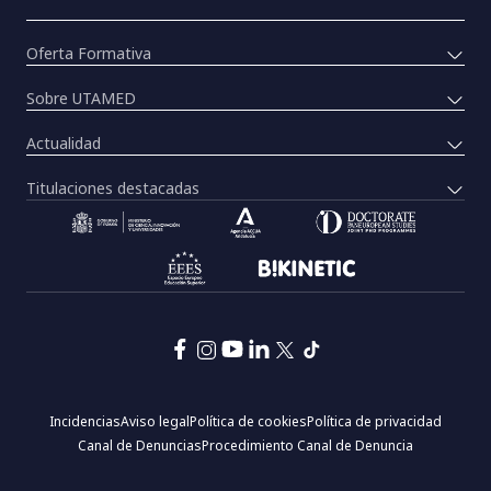
Oferta Formativa
Sobre UTAMED
Actualidad
Titulaciones destacadas
Pie
Incidencias
Aviso legal
Política de cookies
Política de privacidad
de
Canal de Denuncias
Procedimiento Canal de Denuncia
página:
Menú