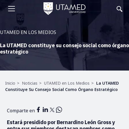
Pasar
al
Abrir
contenido
principal
menu
UTAMED EN LOS MEDIOS
La UTAMED constituye su consejo social como órgano
estratégico
Ruta
Inicio
Noticias
UTAMED en Los Medios
La UTAMED
de
Constituye Su Consejo Social Como Órgano Estratégico
navegación
Comparte en
Estará presidido por Bernardino León Gross y
entre sus miembros destacan nombres como