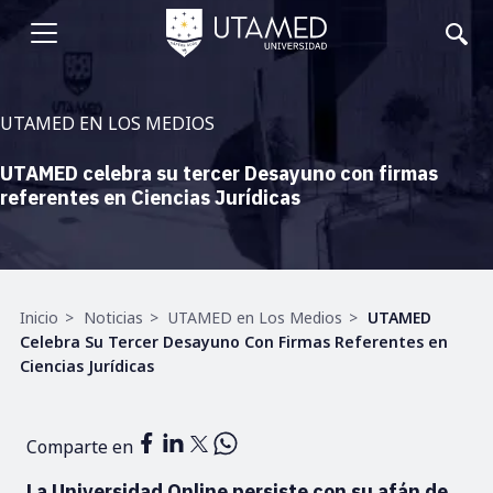
Pasar
al
Abrir
contenido
principal
menu
UTAMED EN LOS MEDIOS
UTAMED celebra su tercer Desayuno con firmas
referentes en Ciencias Jurídicas
Ruta
Inicio
Noticias
UTAMED en Los Medios
UTAMED
de
Celebra Su Tercer Desayuno Con Firmas Referentes en
navegación
Ciencias Jurídicas
Comparte en
La Universidad Online persiste con su afán de