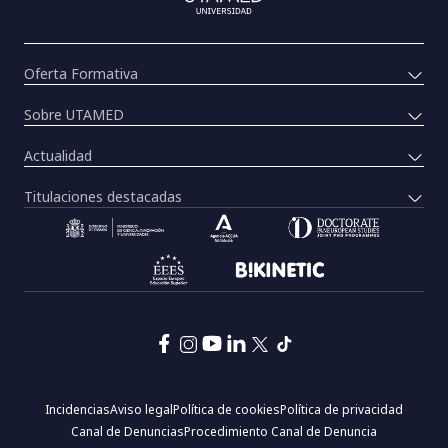
Oferta Formativa
Sobre UTAMED
Actualidad
Titulaciones destacadas
Pie
Incidencias
Aviso legal
Política de cookies
Política de privacidad
de
Canal de Denuncias
Procedimiento Canal de Denuncia
página: