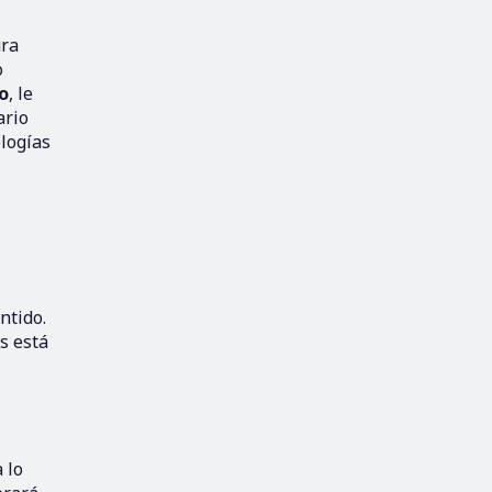
ura
o
jo
, le
ario
ologías
ntido.
s está
 lo