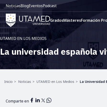
Pre
Pasar
Noticias
Blog
Eventos
Podcast
cabecera:
al
Menú
contenido
Navegación
1
principal
Grados
Másteres
Formación Pro
principal
UTAMED EN LOS MEDIOS
La universidad española v
Ruta
Inicio
Noticias
UTAMED en Los Medios
La Universidad 
de
navegación
Comparte en