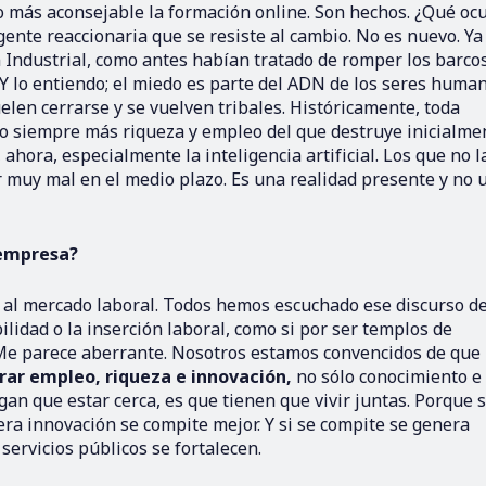
so más aconsejable la formación online. Son hechos. ¿Qué oc
nte reaccionaria que se resiste al cambio. No es nuevo. Ya 
 Industrial, como antes habían tratado de romper los barco
 Y lo entiendo; el miedo es parte del ADN de los seres human
en cerrarse y se vuelven tribales. Históricamente, toda
do siempre más riqueza y empleo del que destruye inicialme
hora, especialmente la inteligencia artificial. Los que no l
r muy mal en el medio plazo. Es una realidad presente y no 
 empresa?
 al mercado laboral. Todos hemos escuchado ese discurso d
lidad o la inserción laboral, como si por ser templos de
 Me parece aberrante. Nosotros estamos convencidos de que 
rar empleo, riqueza e innovación,
no sólo conocimiento e
an que estar cerca, es que tienen que vivir juntas. Porque s
era innovación se compite mejor. Y si se compite se genera
servicios públicos se fortalecen.