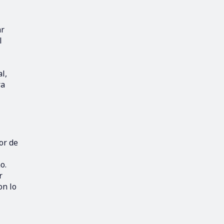
ar
l
l,
ra
or de
o.
r
on lo