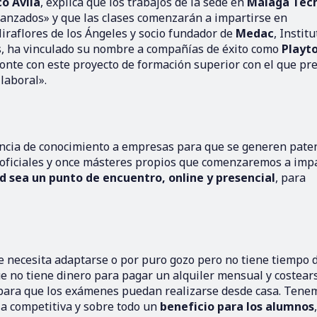
o Ávila
, explica que los trabajos de la sede en
Málaga Tec
anzados» y que las clases comenzarán a impartirse en
iraflores de los Ángeles y socio fundador de
Medac
, Institu
os, ha vinculado su nombre a compañías de éxito como
Playt
zonte con este proyecto de formación superior con el que pr
laboral».
rencia de conocimiento a empresas para que se generen pate
 oficiales y once másteres propios que comenzaremos a impa
d sea un punto de encuentro, online y presencial
, para
 necesita adaptarse o por puro gozo pero no tiene tiempo d
que no tiene dinero para pagar un alquiler mensual y costear
s para que los exámenes puedan realizarse desde casa. Tene
ja competitiva y sobre todo un
beneficio para los alumnos
,