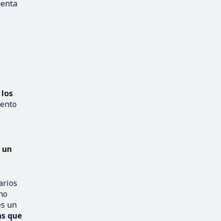
uenta
 los
iento
 un
arios
ho
es un
as que