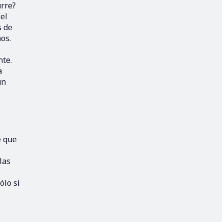
urre?
el
s de
os.
nte.
a
un
e que
las
ólo si