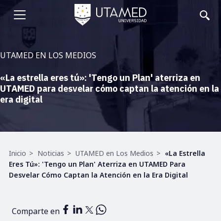
Pasar
al
Abrir
contenido
principal
menu
UTAMED EN LOS MEDIOS
«La estrella eres tú»: 'Tengo un Plan' aterriza en
UTAMED para desvelar cómo captan la atención en la
era digital
Ruta
Inicio
Noticias
UTAMED en Los Medios
«La Estrella
de
Eres Tú»: 'Tengo un Plan' Aterriza en UTAMED Para
navegación
Desvelar Cómo Captan la Atención en la Era Digital
Comparte en