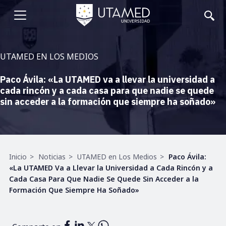
Pasar
al
Abrir
contenido
principal
menu
UTAMED EN LOS MEDIOS
Paco Ávila: «La UTAMED va a llevar la universidad a
cada rincón y a cada casa para que nadie se quede
sin acceder a la formación que siempre ha soñado»
Ruta
Inicio
Noticias
UTAMED en Los Medios
Paco Ávila:
de
«La UTAMED Va a Llevar la Universidad a Cada Rincón y a
navegación
Cada Casa Para Que Nadie Se Quede Sin Acceder a la
Formación Que Siempre Ha Soñado»