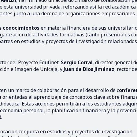
UTAMED)
, han firmado un acuerdo ... marco de colaboración p
e esta universidad privada, reforzando así la red académica
pantes junto a una decena de organizaciones empresariales.
os conocimientos
en materia financiera de sus universitario
rganización de actividades formativas (tanto presenciales c
rtes en estudios y proyectos de investigación relacionados
ector del Proyecto Edufinet;
Sergio Corral
, director general d
ación e Imagen de Unicaja, y
Juan de Dios Jiménez
, rector de
en un marco de colaboración para el desarrollo de c
onfere
s
orientadas al aprendizaje de conceptos clave sobre finanz
didáctica. Estas acciones permitirán a los estudiantes adquir
economía personal, la planificación financiera y la prevenc
.
oración conjunta en estudios y proyectos de investigación