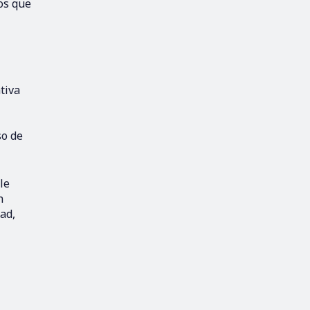
los que
tiva
so de
le
n
dad,