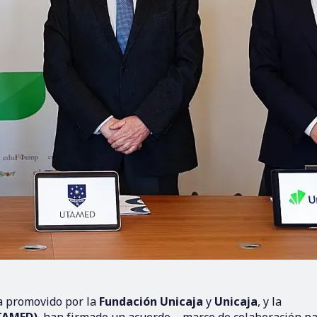
a promovido por la
Fundación Unicaja
y
Unicaja
, y la