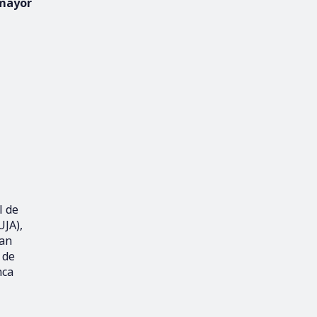
 mayor
l de
UJA),
man
 de
nca