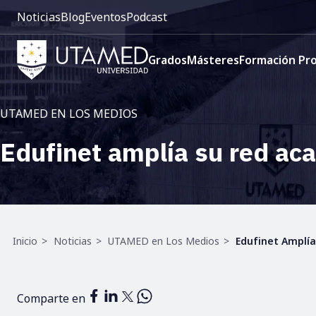
Pre
Pasar
Noticias
Blog
Eventos
Podcast
cabecera:
al
Menú
contenido
Navegación
1
principal
Grados
Másteres
Formación Pro
principal
UTAMED EN LOS MEDIOS
Edufinet amplía su red ac
Ruta
Inicio
Noticias
UTAMED en Los Medios
Edufinet Amplí
de
navegación
Comparte en