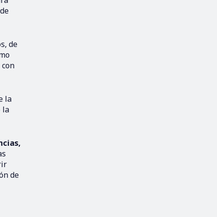
ara
 de
s, de
omo
 con
e la
 la
ncias,
as
ir
ión de