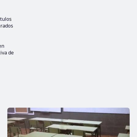
ítulos
 grados
en
iva de