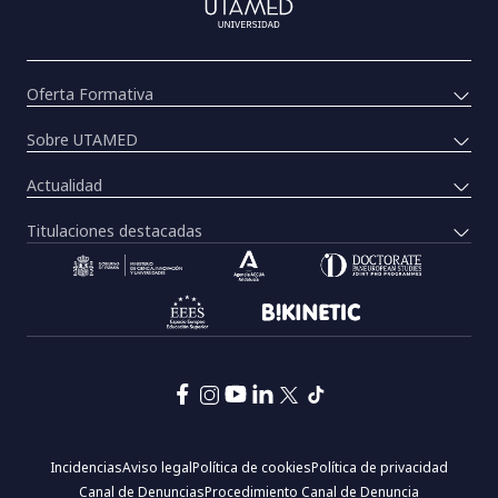
Oferta Formativa
Sobre UTAMED
Actualidad
Titulaciones destacadas
Pie
Incidencias
Aviso legal
Política de cookies
Política de privacidad
de
Canal de Denuncias
Procedimiento Canal de Denuncia
página: