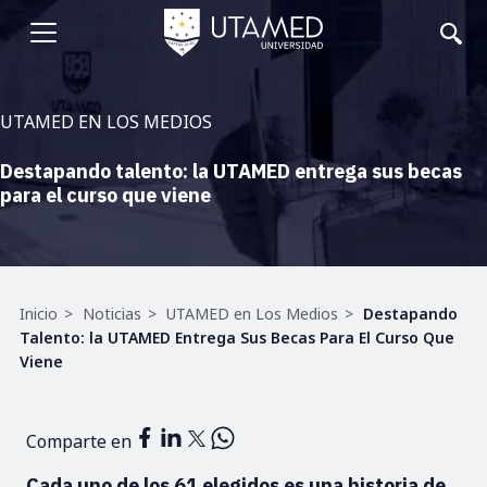
Pasar
al
Abrir
contenido
principal
menu
UTAMED EN LOS MEDIOS
Destapando talento: la UTAMED entrega sus becas
para el curso que viene
Ruta
Inicio
Noticias
UTAMED en Los Medios
Destapando
de
Talento: la UTAMED Entrega Sus Becas Para El Curso Que
navegación
Viene
Comparte en
Cada uno de los 61 elegidos es una historia de