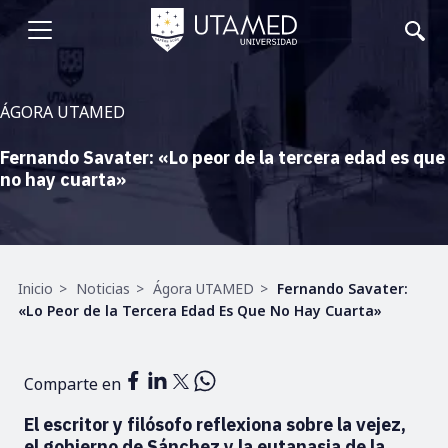
Pasar
al
Abrir
contenido
principal
menu
ÁGORA UTAMED
Fernando Savater: «Lo peor de la tercera edad es que
no hay cuarta»
Ruta
Inicio
Noticias
Ágora UTAMED
Fernando Savater:
de
«Lo Peor de la Tercera Edad Es Que No Hay Cuarta»
navegación
Comparte en
El escritor y filósofo reflexiona sobre la vejez,
el gobierno de Sánchez y la eutanasia de la