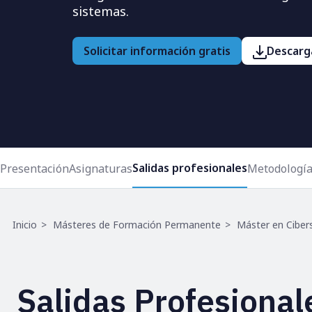
sistemas.
Solicitar información gratis
Descarga
Salidas profesionales
Presentación
Asignaturas
Metodologí
Ruta
Inicio
Másteres de Formación Permanente
Máster en Ciber
de
navegación
Salidas Profesional