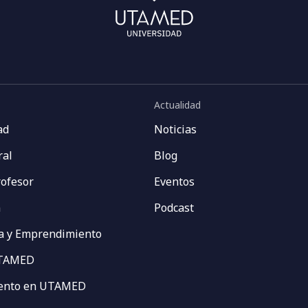
Actualidad
ad
Noticias
ral
Blog
rofesor
Eventos
n
Podcast
a y Emprendimiento
UTAMED
vento en UTAMED