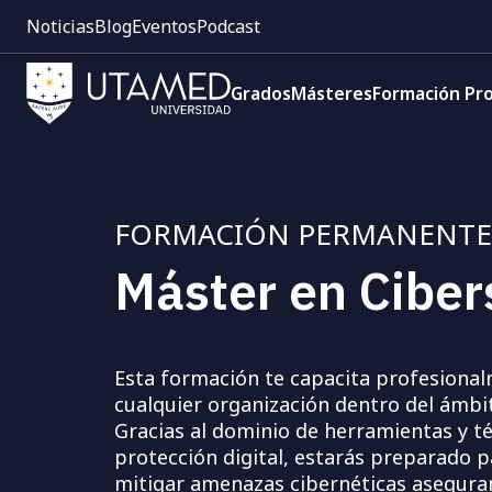
Pre
Pasar
Noticias
Blog
Eventos
Podcast
cabecera:
al
Menú
contenido
Navegación
1
principal
Grados
Másteres
Formación Pro
principal
FORMACIÓN PERMANENTE
Máster en Ciber
Esta formación te capacita profesional
cualquier organización dentro del ámbit
Gracias al dominio de herramientas y t
protección digital, estarás preparado pa
mitigar amenazas cibernéticas aseguran