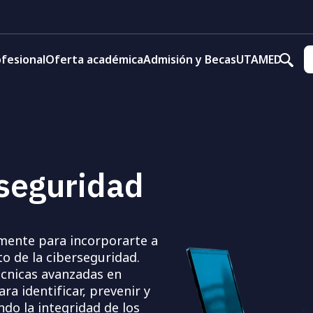
fesional
Oferta académica
Admisión y Becas
UTAMED
seguridad
mente para incorporarte a
o de la ciberseguridad.
écnicas avanzadas en
ra identificar, prevenir y
do la integridad de los