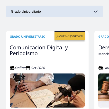
¡Becas Disponibles!
GRADO UNIVERSITARIO
GRADO
Comunicación Digital y
Der
Periodismo
Menció
Online
Oct 2026
Onl