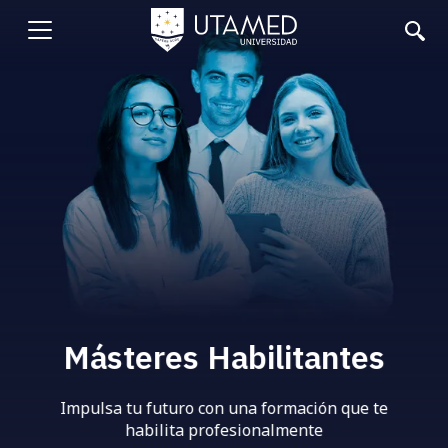
Pasar
al
Abrir
contenido
principal
menu
Másteres
Habilitantes
Impulsa tu futuro con una formación
que te
habilita profesionalmente