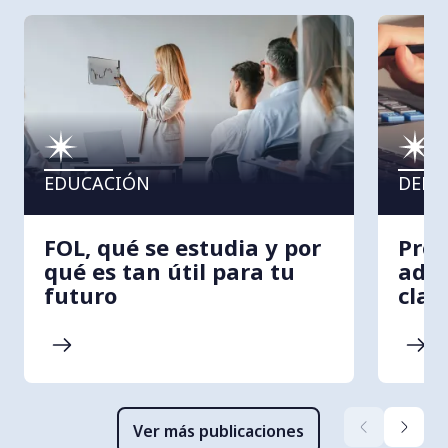
EDUCACIÓN
DERE
FOL, qué se estudia y por
Proc
qué es tan útil para tu
admi
futuro
clav
Ver más publicaciones